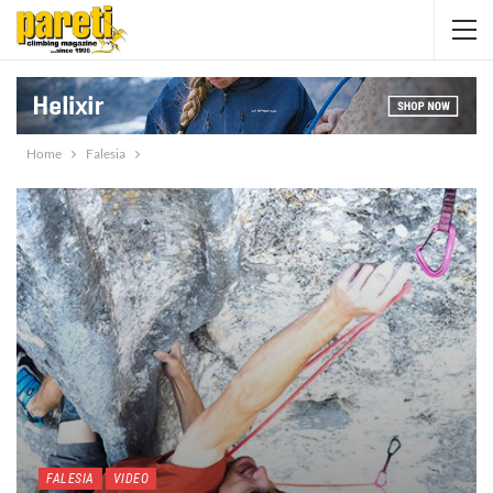
Home
Falesia
FALESIA
VIDEO