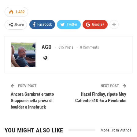
1.482
Share
Facebook
Twitter
Google+
AGD
615 Posts
0 Comments
PREV POST
NEXT POST
Ancora Garnbret e tanto
Hazel Findlay, ripete Muy
Giappone nella prova di
Caliente E10 6c a Pembroke
boulder a Innsbruck
YOU MIGHT ALSO LIKE
More From Author