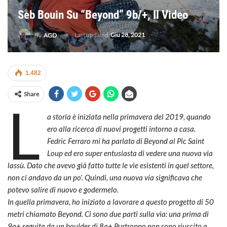
Seb Bouin Su “Beyond” 9b/+, Il Video
Last updated
Giu 28, 2021
By
AGD
1.482
Share
L
a storia è iniziata nella primavera del 2019, quando
ero alla ricerca di nuovi progetti intorno a casa.
Fedric Ferraro mi ha parlato di Beyond al Pic Saint
Loup ed ero super entusiasta di vedere una nuova via
lassù. Dato che avevo già fatto tutte le vie esistenti in quel settore,
non ci andavo da un po’. Quindi, una nuova via significava che
potevo salire di nuovo e godermelo.
In quella primavera, ho iniziato a lavorare a questo progetto di 50
metri chiamato Beyond. Ci sono due parti sulla via: una prima di
9a+ seguita da un boulder di 8a+.Purtroppo non sono riuscito a