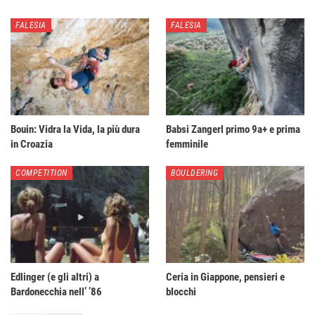
FALESIA
FALESIA
Bouin: Vidra la Vida, la più dura
Babsi Zangerl primo 9a+ e prima
in Croazia
femminile
COMPETITION
BOULDERING
Edlinger (e gli altri) a
Ceria in Giappone, pensieri e
Bardonecchia nell’ ’86
blocchi