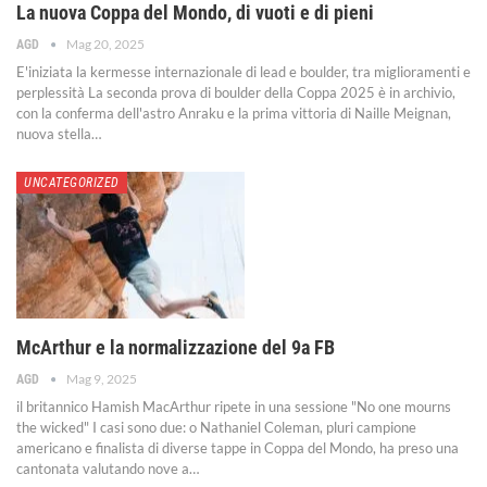
La nuova Coppa del Mondo, di vuoti e di pieni
Mag 20, 2025
AGD
E'iniziata la kermesse internazionale di lead e boulder, tra miglioramenti e
perplessità
La seconda prova di boulder della Coppa 2025 è in archivio,
con la conferma dell'astro Anraku e la prima vittoria di Naille Meignan,
nuova stella
…
UNCATEGORIZED
McArthur e la normalizzazione del 9a FB
Mag 9, 2025
AGD
il britannico Hamish MacArthur ripete in una sessione "No one mourns
the wicked"
I casi sono due: o Nathaniel Coleman, pluri campione
americano e finalista di diverse tappe in Coppa del Mondo, ha preso una
cantonata valutando nove a
…