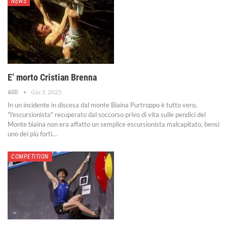
NEWS
E’ morto Cristian Brenna
Giu 3, 2025
AGD
In un incidente in discesa dal monte Biaina
Purtroppo è tutto vero,
"l'escursionista" recuperato dal soccorso privo di vita sulle pendici del
Monte biaina non era affatto un semplice escursionista malcapitato, bensì
uno dei più forti
…
COMPETITION