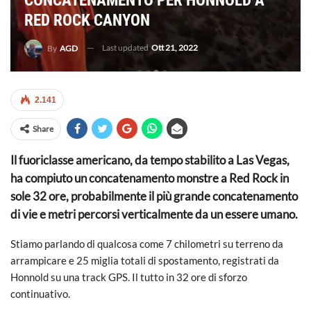
CONCATENAMENTO PER HONNOLD A
RED ROCK CANYON
Last updated
Ott 21, 2022
By
AGD
2.141
Share
Il fuoriclasse americano, da tempo stabilito a Las Vegas,
ha compiuto un concatenamento monstre a Red Rock in
sole 32 ore, probabilmente il più grande concatenamento
di vie e metri percorsi verticalmente da un essere umano.
Stiamo parlando di qualcosa come 7 chilometri su terreno da
arrampicare e 25 miglia totali di spostamento, registrati da
Honnold su una track GPS. Il tutto in 32 ore di sforzo
continuativo.