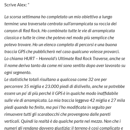
Scrive Alex: “
La scorsa settimana ho completato un mio obiettivo a lungo
termine: una traversata centrata sull’arrampicata su roccia dei
canyon di Red Rock. Ho combinato tutte le vie di arrampicata
classica e tutte le cime che potevo nel modo più semplice che
potevo trovare. Ho un elenco completo di percorsi e una buona
traccia GPS che pubblicherò nel caso qualcuno volesse provarc
i
.
Lo chiamo HURT – Honnold’s Ultimate Red Rock Traverse, anche se
il nome deriva tanto da come mi sono sentito dopo aver lavorato su
ogni segmento.
Le statistiche totali risultano a qualcosa come 32 ore per
percorrere 35 miglia e 23.000 piedi di dislivello, anche se potrebbe
essere un po’ di più perché il GPS è in qualche modo inaffidabile
sulle vie di arrampicata. La mia traccia leggeva 42 miglia e 27 mila
piedi quando ho finito, ma poi l’ho modificata in seguito per
rimuovere tutti gli scarabocchi che provengono dalle pareti
verticali. Quindi la realtà è da qualche parte nel mezzo. Non che i
numeri gli rendano davvero giustizia: il terreno è così complicato e