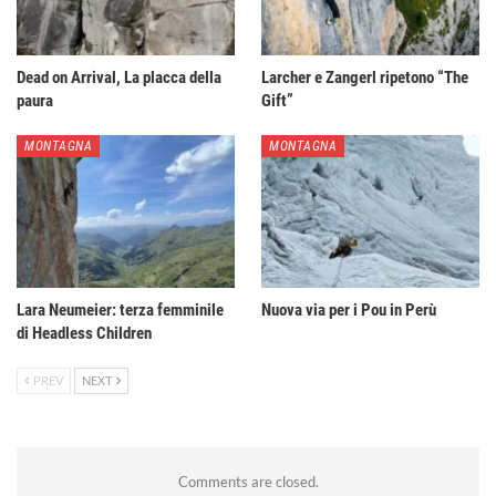
Dead on Arrival, La placca della
Larcher e Zangerl ripetono “The
paura
Gift”
MONTAGNA
MONTAGNA
Lara Neumeier: terza femminile
Nuova via per i Pou in Perù
di Headless Children
PREV
NEXT
Comments are closed.