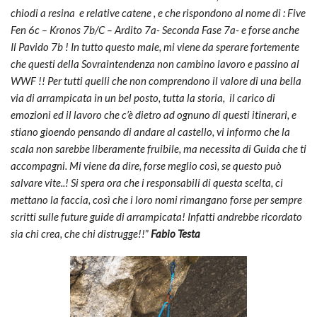
chiodi a resina e relative catene , e che rispondono al nome di : Five
Fen 6c – Kronos 7b/C – Ardito 7a- Seconda Fase 7a- e forse anche
Il Pavido 7b ! In tutto questo male, mi viene da sperare fortemente
che questi della Sovraintendenza non cambino lavoro e passino al
WWF !! Per tutti quelli che non comprendono il valore di una bella
via di arrampicata in un bel posto, tutta la storia, il carico di
emozioni ed il lavoro che c’è dietro ad ognuno di questi itinerari, e
stiano gioendo pensando di andare al castello, vi informo che la
scala non sarebbe liberamente fruibile, ma necessita di Guida che ti
accompagni. Mi viene da dire, forse meglio così, se questo può
salvare vite..! Si spera ora che i responsabili di questa scelta, ci
mettano la faccia, così che i loro nomi rimangano forse per sempre
scritti sulle future guide di arrampicata! Infatti andrebbe ricordato
sia chi crea, che chi distrugge!!
”
Fabio Testa