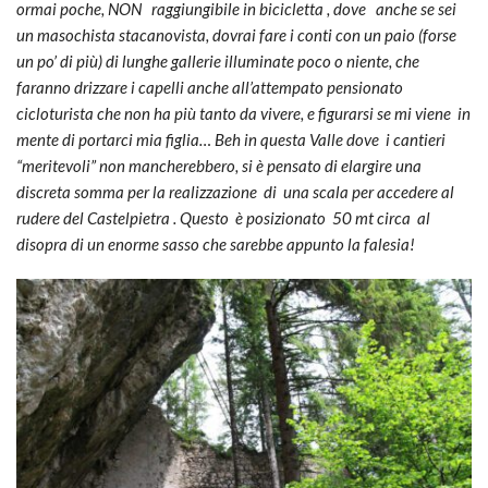
ormai poche, NON raggiungibile in bicicletta , dove anche se sei
un masochista stacanovista, dovrai fare i conti con un paio (forse
un po’ di più) di lunghe gallerie illuminate poco o niente, che
faranno drizzare i capelli anche all’attempato pensionato
cicloturista che non ha più tanto da vivere, e figurarsi se mi viene in
mente di portarci mia figlia… Beh in questa Valle dove i cantieri
“meritevoli” non mancherebbero, si è pensato di elargire una
discreta somma per la realizzazione di una scala per accedere al
rudere del Castelpietra . Questo è posizionato 50 mt circa al
disopra di un enorme sasso che sarebbe appunto la falesia!