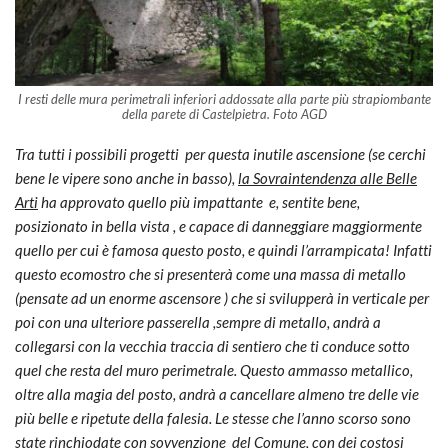
I resti delle mura perimetrali inferiori addossate alla parte più strapiombante
della parete di Castelpietra. Foto AGD
Tra tutti i possibili progetti per questa inutile ascensione (se cerchi
bene le vipere sono anche in basso),
la Sovraintendenza alle Belle
Arti
ha approvato quello più impattante e, sentite bene,
posizionato in bella vista , e capace di danneggiare maggiormente
quello per cui è famosa questo posto, e quindi l’arrampicata! Infatti
questo ecomostro che si presenterà come una massa di metallo
(pensate ad un enorme ascensore ) che si svilupperà in verticale per
poi con una ulteriore passerella ,sempre di metallo, andrà a
collegarsi con la vecchia traccia di sentiero che ti conduce sotto
quel che resta del muro perimetrale. Questo ammasso metallico,
oltre alla magia del posto, andrà a cancellare almeno tre delle vie
più belle e ripetute della falesia. Le stesse che l’anno scorso sono
state rinchiodate con sovvenzione del Comune, con dei costosi