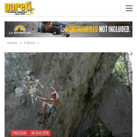
Home
Falesia
FALESIA
IN DULFER