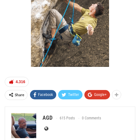
4.316
Share
Facebook
Twitter
Google+
AGD
615 Posts
0 Comments