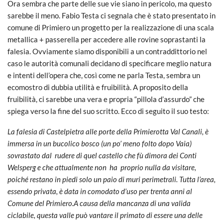
Ora sembra che parte delle sue vie siano in pericolo, ma questo
sarebbe il meno. Fabio Testa ci segnala che è stato presentato in
comune di Primiero un progetto per la realizzazione di una scala
metallica + passerella per accedere alle rovine soprastanti la
falesia. Ovviamente siamo disponibili a un contraddittorio nel
caso le autorità comunali decidano di specificare meglio natura
e intenti dell’opera che, così come ne parla Testa, sembra un
ecomostro di dubbia utilità e fruibilità. A proposito della
fruibilità, ci sarebbe una vera e propria “pillola d’assurdo” che
spiega verso la fine del suo scritto. Ecco di seguito il suo testo:
La falesia di Castelpietra alle porte della Primierotta Val Canali, è
immersa in un bucolico bosco (un po’ meno folto dopo Vaia)
sovrastato dal rudere di quel castello che fù dimora dei Conti
Welsperg e che attualmente non ha proprio nulla da visitare,
poiché restano in piedi solo un paio di muri perimetrali. Tutta l’area,
essendo privata, è data in comodato d’uso per trenta anni al
Comune del Primiero.A causa della mancanza di una valida
ciclabile, questa valle può vantare il primato di essere una delle