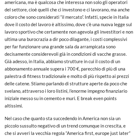
americana, ma è qualcosa che interessa non solo gli operatori
del settore, cioè quelli che ci investono e ci lavorano, ma anche
coloro che sono considerati “il mercato”. Infatti, specie in Italia
dove il costo del lavoro è altissimo, dove c’è una nuova legge sul
lavoro sportivo che certamente non agevola gli investitori e non
ultima una burocrazia a dir poco dilagante, i costi complessivi
per far funzionare una grande sala da arrampicata sono
decisamente considerevoli già in condizioni di vacche grasse.
Già adesso, in Italia, abbiamo strutture in cui il costo di un
abbonamento annuale supera i 700 €, parecchio di più di una
palestra di fitness tradizionale e molto di più rispetto ai prezzi
delle catene. Stiamo parlando di strutture aperte da poco che
svelano, attraverso i loro listini, l’enorme impegno finanziario
iniziale messo su in cemento e muri. E break even points
altissimi.
Nel caso che quanto sta succedendo in America non sia un
piccolo sussulto negativo di un trend comunque in crescita, e
che si avveri la vecchia regola “America first, europe just later”