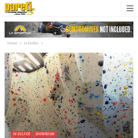
Home
In Dulfer
IN DULFER
SHOWROOM