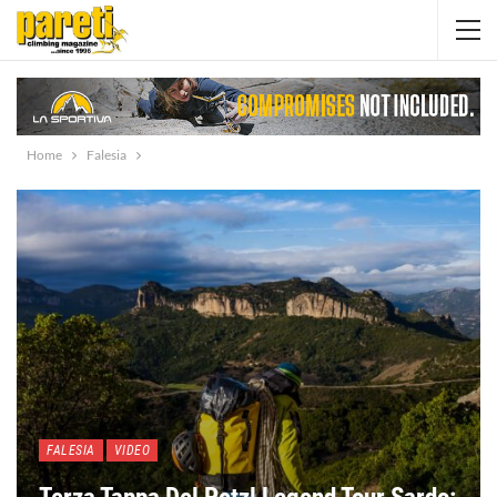
Home
Falesia
FALESIA
VIDEO