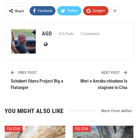
Share
Facebook
Twitter
Google+
AGD
615 Posts
0 Comments
PREV POST
NEXT POST
Schubert libera Project Big a
Mori e Anraku chiudono la
Flatanger
stagione in Cina
YOU MIGHT ALSO LIKE
More From Author
FALESIA
FALESIA