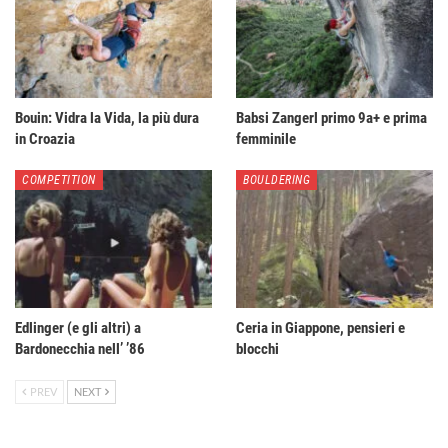
Bouin: Vidra la Vida, la più dura
Babsi Zangerl primo 9a+ e prima
in Croazia
femminile
COMPETITION
BOULDERING
Edlinger (e gli altri) a
Ceria in Giappone, pensieri e
Bardonecchia nell’ ’86
blocchi
PREV
NEXT