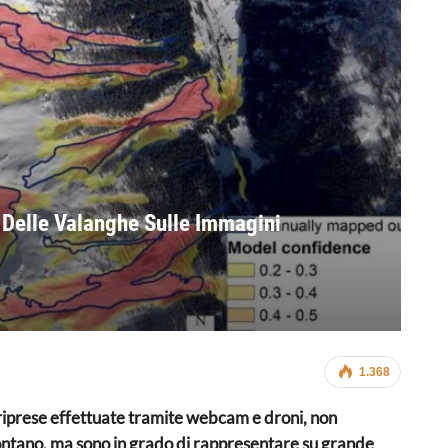
 Delle Valanghe Sulle Immagini
1.368
 riprese effettuate tramite webcam e droni, non
ontano, ma sono in grado di rappresentare su grande