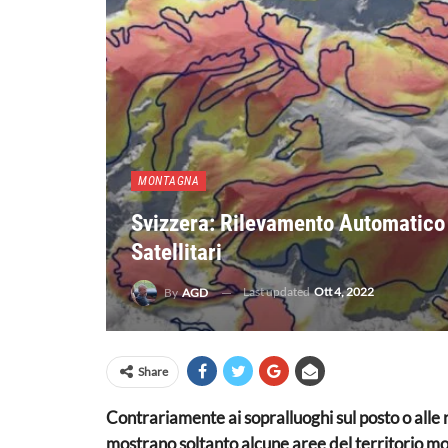
MONTAGNA
Svizzera: Rilevamento Automatico
Satellitari
Last updated
Ott 4, 2022
By
AGD
Share
Contrariamente ai sopralluoghi sul posto o alle
mostrano soltanto alcune aree del territorio m