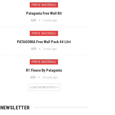
PROVE MATERIALI
Patagonia Free Wall Kit
1 mese ago
AGD
PROVE MATERIALI
PATAGONIA Free Wall Pack 44 Litri
2 mesi ago
AGD
PROVE MATERIALI
R1 Fleece By Patagonia
10 mesi ago
AGD
LOAD MORE POSTS
NEWSLETTER