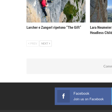
Larcher e Zangerl ripetono “The Gift”
Lara Neumeier:
Headless Chil
PREV
NEXT
Comme
Facebook
Join us on Facebook