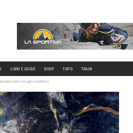
I
LIBRI E GUIDE
SHOP
TOPO
TRAIN
langhe sulle immagini satellitari