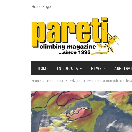
Home Page
HOME
IN EDICOLA
NEWS
ARRETRAT
Home
Montagna
Svizzera: rilevamento automatico delle va