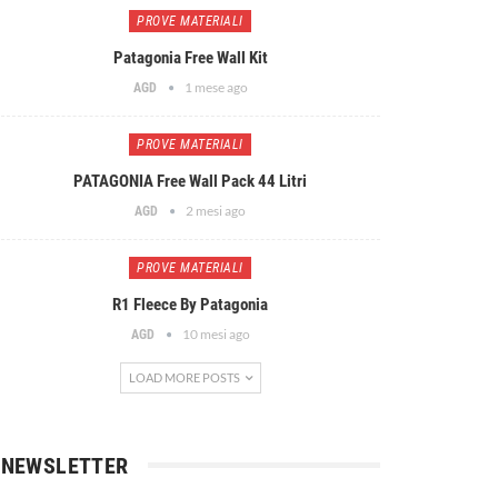
PROVE MATERIALI
Patagonia Free Wall Kit
1 mese ago
AGD
PROVE MATERIALI
PATAGONIA Free Wall Pack 44 Litri
2 mesi ago
AGD
PROVE MATERIALI
R1 Fleece By Patagonia
10 mesi ago
AGD
LOAD MORE POSTS
NEWSLETTER