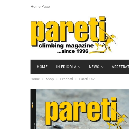
Home Page
HOME
IN EDICOLA
NEWS
ARRETRAT
Home
Shop
Prodotti
Pareti 142