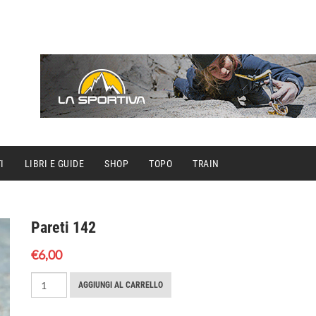
I
LIBRI E GUIDE
SHOP
TOPO
TRAIN
Pareti 142
€
6,00
Pareti
AGGIUNGI AL CARRELLO
142
quantità