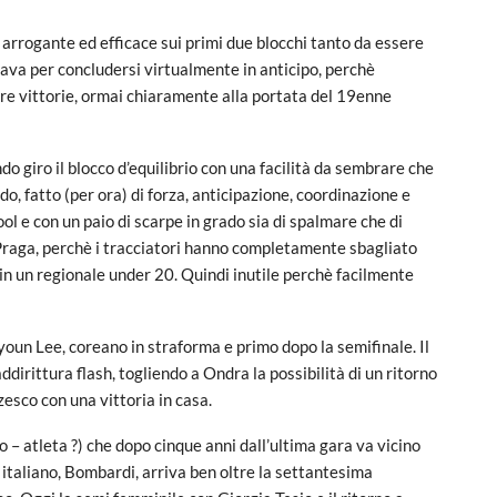
 arrogante ed efficace sui primi due blocchi tanto da essere
ava per concludersi virtualmente in anticipo, perchè
tre vittorie, ormai chiaramente alla portata del 19enne
o giro il blocco d’equilibrio con una facilità da sembrare che
o, fatto (per ora) di forza, anticipazione, coordinazione e
l e con un paio di scarpe in grado sia di spalmare che di
a Praga, perchè i tracciatori hanno completamente sbagliato
 in un regionale under 20. Quindi inutile perchè facilmente
oun Lee, coreano in straforma e primo dopo la semifinale. Il
dirittura flash, togliendo a Ondra la possibilità di un ritorno
esco con una vittoria in casa.
o – atleta ?) che dopo cinque anni dall’ultima gara va vicino
ro italiano, Bombardi, arriva ben oltre la settantesima