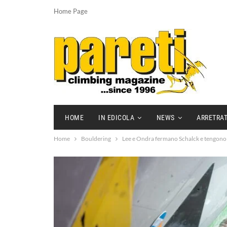
Home Page
HOME
IN EDICOLA
NEWS
ARRETRAT
Home
Bouldering
Lee e Ondra fermano Schalck e tengono 