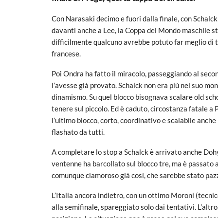
Con Narasaki decimo e fuori dalla finale, con Schalck
davanti anche a Lee, la Coppa del Mondo maschile st
difficilmente qualcuno avrebbe potuto far meglio di 
francese.
Poi Ondra ha fatto il miracolo, passeggiando al second
l’avesse già provato. Schalck non era più nel suo mond
dinamismo. Su quel blocco bisognava scalare old schoo
tenere sul piccolo. Ed è caduto, circostanza fatale 
l’ultimo blocco, corto, coordinativo e scalabile anche
flashato da tutti.
A completare lo stop a Schalck è arrivato anche Dohy
ventenne ha barcollato sul blocco tre, ma è passato ad
comunque clamoroso già così, che sarebbe stato pazz
L’Italia ancora indietro, con un ottimo Moroni (tecnic
alla semifinale, spareggiato solo dai tentativi. L’alt