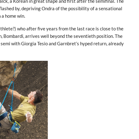
ck, a Korean in great shape and first after the semifinal. The
lashed by, depriving Ondra of the possibility of a sensational
h a home win.
athlete?) who after five years from the last race is close to the
an, Bombardi, arrives well beyond the seventieth position. The
 semi with Giorgia Tesio and Garnbret’s hyped return, already