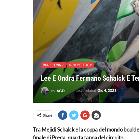
BOULDERING
COMPETITION
Lee E Ondra Fermano Schalck E Te
Last updated
Giu 4, 2023
By
AGD
Share
Tra Mejidi Schalck e la coppa del mondo boulder
finale di Prega, quarta tappa del circuito.