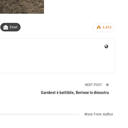
Email
1.473
NEXT POST
Garnbret è battibile, Bertone lo dimostra
More From Author