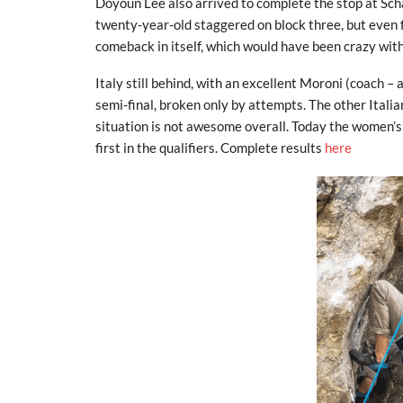
Doyoun Lee also arrived to complete the stop at Schal
twenty-year-old staggered on block three, but even f
comeback in itself, which would have been crazy wit
Italy still behind, with an excellent Moroni (coach – 
semi-final, broken only by attempts. The other Itali
situation is not awesome overall. Today the women’s
first in the qualifiers. Complete results
here