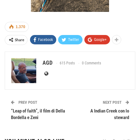
1.370
Share
Facebook
Twitter
Google+
AGD
615 Posts
0 Comments
PREV POST
NEXT POST
“Leap of faith”, il film di Della
A Indian Creek con lo
Bordella e Zeni
steward