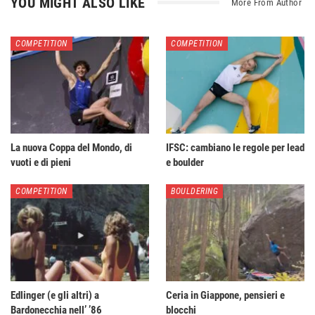
YOU MIGHT ALSO LIKE
More From Author
COMPETITION
COMPETITION
La nuova Coppa del Mondo, di
IFSC: cambiano le regole per lead
vuoti e di pieni
e boulder
COMPETITION
BOULDERING
Edlinger (e gli altri) a
Ceria in Giappone, pensieri e
Bardonecchia nell’ ’86
blocchi