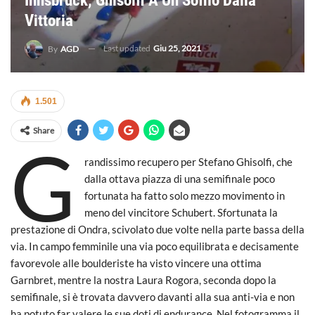
Innsbruck, Ghisolfi A Un Soffio Dalla
Vittoria
Last updated
Giu 25, 2021
By
AGD
1.501
Share
G
randissimo recupero per Stefano Ghisolfi, che
dalla ottava piazza di una semifinale poco
fortunata ha fatto solo mezzo movimento in
meno del vincitore Schubert. Sfortunata la
prestazione di Ondra, scivolato due volte nella parte bassa della
via. In campo femminile una via poco equilibrata e decisamente
favorevole alle boulderiste ha visto vincere una ottima
Garnbret, mentre la nostra Laura Rogora, seconda dopo la
semifinale, si è trovata davvero davanti alla sua anti-via e non
ha potuto far valere le sue doti di endurance. Nel fotogramma il