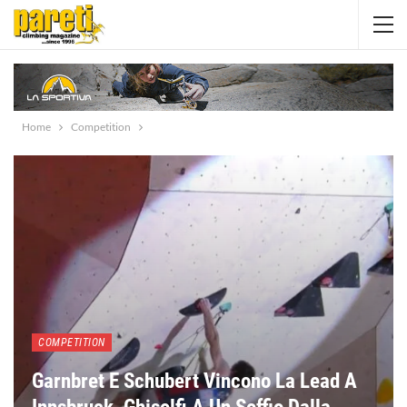
Home
Competition
COMPETITION
Garnbret E Schubert Vincono La Lead A