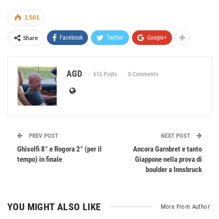
1.501
Share
Facebook
Twitter
Google+
AGD
615 Posts
0 Comments
PREV POST
NEXT POST
Ghisolfi 8° e Rogora 2° (per il
Ancora Garnbret e tanto
tempo) in finale
Giappone nella prova di
boulder a Innsbruck
YOU MIGHT ALSO LIKE
More From Author