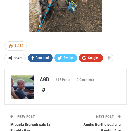
1.413
Share
Facebook
Twitter
Google+
AGD
615 Posts
0 Comments
PREV POST
NEXT POST
Micaela Kiersch sale la
Anche Berthe scala la
Rambla 9a+
Rambla 9a+