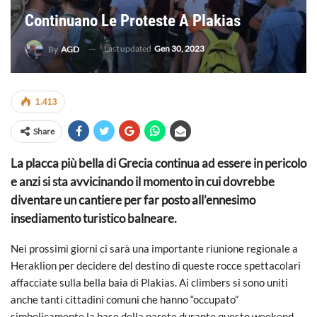
Continuano Le Proteste A Plakias
Last updated
Gen 30, 2023
By
AGD
1.413
Share
La placca più bella di Grecia continua ad essere in pericolo
e anzi si sta avvicinando il momento in cui dovrebbe
diventare un cantiere per far posto all’ennesimo
insediamento turistico balneare.
Nei prossimi giorni ci sarà una importante riunione regionale a
Heraklion per decidere del destino di queste rocce spettacolari
affacciate sulla bella baia di Plakias. Ai climbers si sono uniti
anche tanti cittadini comuni che hanno “occupato”
simbolicamente la base della parete durante questo weekend.