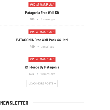
PROVE MATERIALI
Patagonia Free Wall Kit
1 mese ago
AGD
PROVE MATERIALI
PATAGONIA Free Wall Pack 44 Litri
3 mesi ago
AGD
PROVE MATERIALI
R1 Fleece By Patagonia
10 mesi ago
AGD
LOAD MORE POSTS
NEWSLETTER