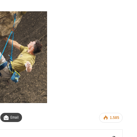
Email
1.585