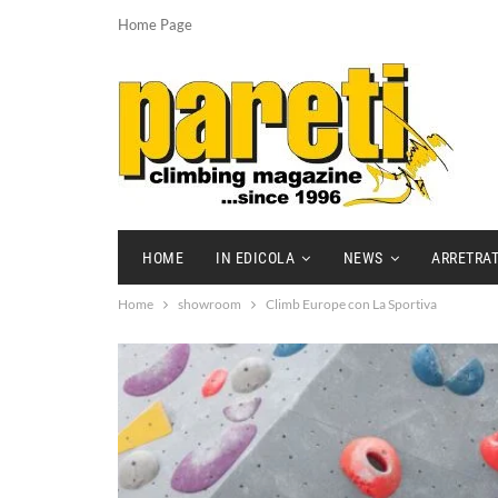
Home Page
HOME
IN EDICOLA
NEWS
ARRETRAT
Home
showroom
Climb Europe con La Sportiva