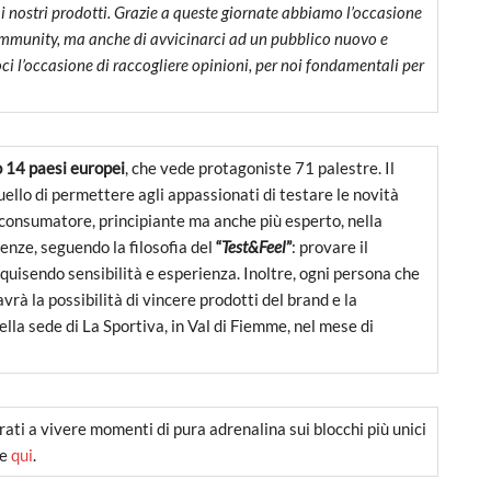
e ai nostri prodotti. Grazie a queste giornate abbiamo l’occasione
community, ma anche di avvicinarci ad un pubblico nuovo e
oci l’occasione di raccogliere opinioni, per noi fondamentali per
 14 paesi europei
, che vede protagoniste 71 palestre. Il
uello di permettere agli appassionati di testare le novità
 consumatore, principiante ma anche più esperto, nella
genze, seguendo la filosofia del
“
Test&Feel
”
: provare il
cquisendo sensibilità e esperienza. Inoltre, ogni persona che
vrà la possibilità di vincere prodotti del brand e la
ella sede di La Sportiva, in Val di Fiemme, nel mese di
parati a vivere momenti di pura adrenalina sui blocchi più unici
ne
qui
.