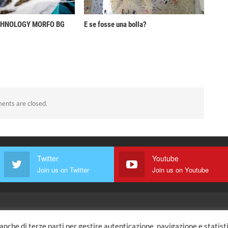
CHNOLOGY MORFO BG
E se fosse una bolla?
nts are closed.
Twitter
Youtube
Join us on Twitter
Join us on Youtube
 anche di terze parti per gestire autenticazione, navigazione e statis