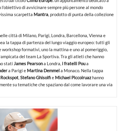
etto dal titolo
Climb Europe:
un appuntamento dedicato a
n l’obiettivo di avvicinare sempre più persone al mondo
ovissima scarpetta
Mantra
, prodotto di punta della collezione
lle città di Milano, Parigi, Londra, Barcellona, Vienna e
 la tappa di partenza del lungo viaggio europeo: tutti gli
ue workshop formativi, uno la mattina e uno al pomeriggio,
ampicata del team La Sportiva. Tra gli atleti che hanno
no stati
James Pearson
a Londra,
i fratelli Pou
a
nder
a Parigi e
Martina Demmel
a Monaco. Nella tappa
a
Rockspot
,
Stefano Ghisolfi
e
Michael Piccolruaz
hanno
vamente su tematiche che spaziano dal come lavorare una via