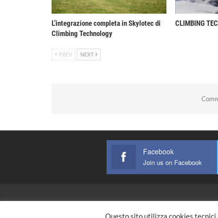
L’integrazione completa in Skylotec di
CLIMBING TE
Climbing Technology
PREV
NEXT
Comme
Facebook
Join us on Facebook
Home Page
Questo sito utilizza cookies tecnici