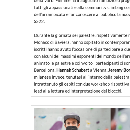
della Val di Fiemme ha inaugurato l’ambizioso prog
tutti gli appassionati e alla community climbing co
dell’arrampicata e far conoscere al pubblico la nu
SS22.
Durante la giornata sei palestre, rispettivamente ne
Monaco di Baviera, hanno ospitato in contemporanea
iscritti hanno avuto l’occasione di partecipare a d
con alcuni dei massimi esponenti del mondo dell’arr
animato le palestre e coinvolto i partecipanti ci so
Barcellona,
Hannah Schubert
a Vienna
, Jeremy Bo
milanese invece, tenutasi all’interno della palestr
intrattenuto gli ospiti con due workshop rispetti
lead alla lettura ed interpretazione dei blocchi.