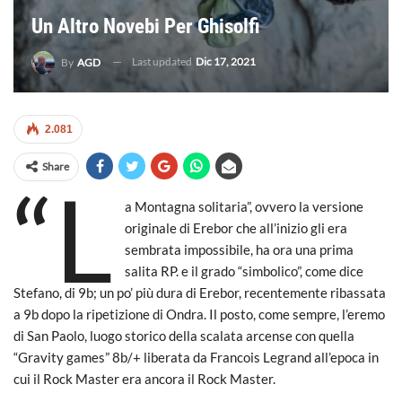
Un Altro Novebi Per Ghisolfi
Last updated
Dic 17, 2021
By
AGD
2.081
Share
“L
a Montagna solitaria”, ovvero la versione
originale di Erebor che all’inizio gli era
sembrata impossibile, ha ora una prima
salita RP. e il grado “simbolico”, come dice
Stefano, di 9b; un po’ più dura di Erebor, recentemente ribassata
a 9b dopo la ripetizione di Ondra. Il posto, come sempre, l’eremo
di San Paolo, luogo storico della scalata arcense con quella
“Gravity games” 8b/+ liberata da Francois Legrand all’epoca in
cui il Rock Master era ancora il Rock Master.