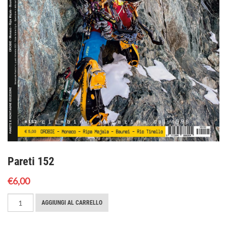
Pareti 152
€
6,00
Pareti
AGGIUNGI AL CARRELLO
152
quantità