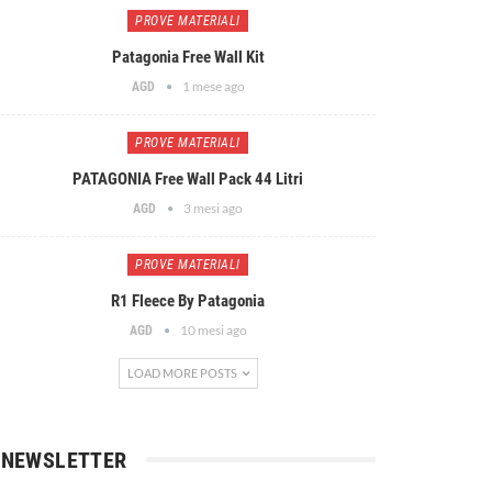
PROVE MATERIALI
Patagonia Free Wall Kit
1 mese ago
AGD
PROVE MATERIALI
PATAGONIA Free Wall Pack 44 Litri
3 mesi ago
AGD
PROVE MATERIALI
R1 Fleece By Patagonia
10 mesi ago
AGD
LOAD MORE POSTS
NEWSLETTER