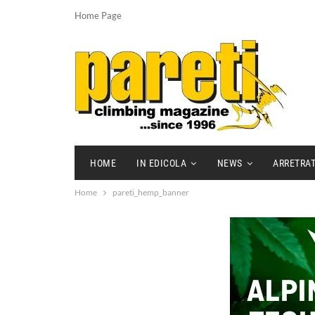
Home Page
HOME
IN EDICOLA
NEWS
ARRETRAT
Home
pareti_hemp_banner