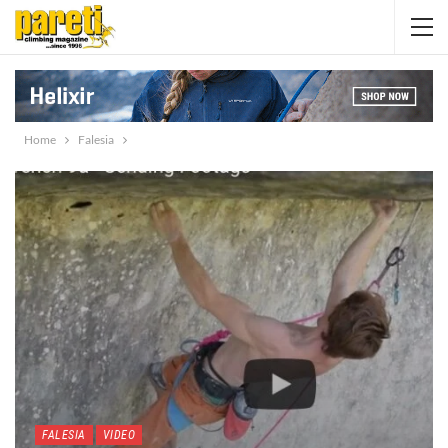
Home
Falesia
FALESIA
VIDEO