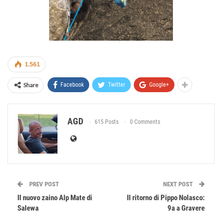
1.561
Share
Facebook
Twitter
Google+
AGD
615 Posts
0 Comments
PREV POST
NEXT POST
Il nuovo zaino Alp Mate di
Il ritorno di Pippo Nolasco:
Salewa
9a a Gravere