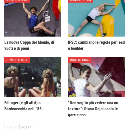
La nuova Coppa del Mondo, di
IFSC: cambiano le regole per lead
vuoti e di pieni
e boulder
COMPETITION
BOULDERING
Edlinger (e gli altri) a
“Non voglio più vedere una no-
Bardonecchia nell’ ’86
texture”: Stasa Gejo lascia le
gare e non…
PREV
NEXT