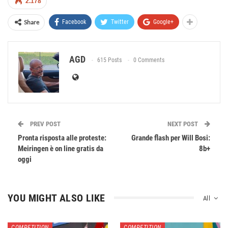
2.178
Share
Facebook
Twitter
Google+
AGD
615 Posts
0 Comments
PREV POST
NEXT POST
Pronta risposta alle proteste:
Grande flash per Will Bosi:
Meiringen è on line gratis da
8b+
oggi
YOU MIGHT ALSO LIKE
All
COMPETITION
COMPETITION