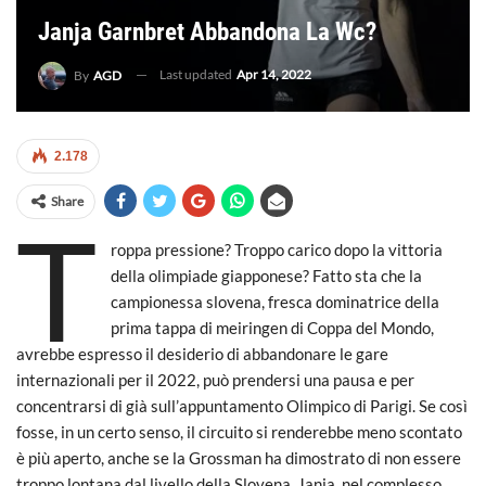
Janja Garnbret Abbandona La Wc?
Last updated
Apr 14, 2022
By
AGD
2.178
Share
T
roppa pressione? Troppo carico dopo la vittoria
della olimpiade giapponese? Fatto sta che la
campionessa slovena, fresca dominatrice della
prima tappa di meiringen di Coppa del Mondo,
avrebbe espresso il desiderio di abbandonare le gare
internazionali per il 2022, può prendersi una pausa e per
concentrarsi di già sull’appuntamento Olimpico di Parigi. Se così
fosse, in un certo senso, il circuito si renderebbe meno scontato
è più aperto, anche se la Grossman ha dimostrato di non essere
troppo lontana dal livello della Slovena. Janja, nel complesso