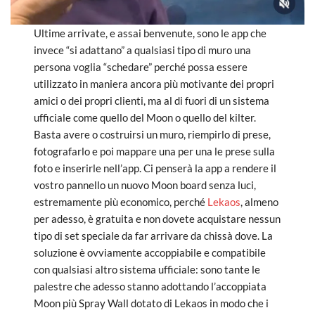
Ultime arrivate, e assai benvenute, sono le app che
invece “si adattano” a qualsiasi tipo di muro una
persona voglia “schedare” perché possa essere
utilizzato in maniera ancora più motivante dei propri
amici o dei propri clienti, ma al di fuori di un sistema
ufficiale come quello del Moon o quello del kilter.
Basta avere o costruirsi un muro, riempirlo di prese,
fotografarlo e poi mappare una per una le prese sulla
foto e inserirle nell’app. Ci penserà la app a rendere il
vostro pannello un nuovo Moon board senza luci,
estremamente più economico, perché
Lekaos
, almeno
per adesso, è gratuita e non dovete acquistare nessun
tipo di set speciale da far arrivare da chissà dove. La
soluzione è ovviamente accoppiabile e compatibile
con qualsiasi altro sistema ufficiale: sono tante le
palestre che adesso stanno adottando l’accoppiata
Moon più Spray Wall dotato di Lekaos in modo che i