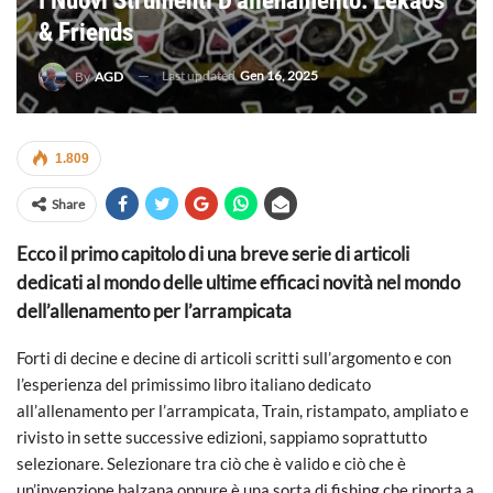
I Nuovi Strumenti D’allenamento: Lekaos
& Friends
Last updated
Gen 16, 2025
By
AGD
1.809
Share
Ecco il primo capitolo di una breve serie di articoli
dedicati al mondo delle ultime efficaci novità nel mondo
dell’allenamento per l’arrampicata
Forti di decine e decine di articoli scritti sull’argomento e con
l’esperienza del primissimo libro italiano dedicato
all’allenamento per l’arrampicata, Train, ristampato, ampliato e
rivisto in sette successive edizioni, sappiamo soprattutto
selezionare. Selezionare tra ciò che è valido e ciò che è
un’invenzione balzana oppure è una sorta di fishing che riporta a