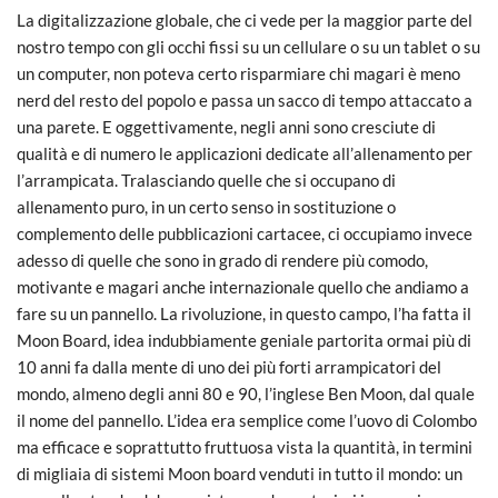
La digitalizzazione globale, che ci vede per la maggior parte del
nostro tempo con gli occhi fissi su un cellulare o su un tablet o su
un computer, non poteva certo risparmiare chi magari è meno
nerd del resto del popolo e passa un sacco di tempo attaccato a
una parete. E oggettivamente, negli anni sono cresciute di
qualità e di numero le applicazioni dedicate all’allenamento per
l’arrampicata. Tralasciando quelle che si occupano di
allenamento puro, in un certo senso in sostituzione o
complemento delle pubblicazioni cartacee, ci occupiamo invece
adesso di quelle che sono in grado di rendere più comodo,
motivante e magari anche internazionale quello che andiamo a
fare su un pannello. La rivoluzione, in questo campo, l’ha fatta il
Moon Board, idea indubbiamente geniale partorita ormai più di
10 anni fa dalla mente di uno dei più forti arrampicatori del
mondo, almeno degli anni 80 e 90, l’inglese Ben Moon, dal quale
il nome del pannello. L’idea era semplice come l’uovo di Colombo
ma efficace e soprattutto fruttuosa vista la quantità, in termini
di migliaia di sistemi Moon board venduti in tutto il mondo: un