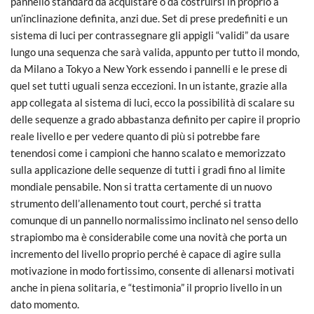
pannello standard da acquistare o da costruirsi in proprio a
un’inclinazione definita, anzi due. Set di prese predefiniti e un
sistema di luci per contrassegnare gli appigli “validi” da usare
lungo una sequenza che sarà valida, appunto per tutto il mondo,
da Milano a Tokyo a New York essendo i pannelli e le prese di
quel set tutti uguali senza eccezioni. In un istante, grazie alla
app collegata al sistema di luci, ecco la possibilità di scalare su
delle sequenze a grado abbastanza definito per capire il proprio
reale livello e per vedere quanto di più si potrebbe fare
tenendosi come i campioni che hanno scalato e memorizzato
sulla applicazione delle sequenze di tutti i gradi fino al limite
mondiale pensabile. Non si tratta certamente di un nuovo
strumento dell’allenamento tout court, perché si tratta
comunque di un pannello normalissimo inclinato nel senso dello
strapiombo ma è considerabile come una novità che porta un
incremento del livello proprio perché è capace di agire sulla
motivazione in modo fortissimo, consente di allenarsi motivati
anche in piena solitaria, e “testimonia” il proprio livello in un
dato momento.