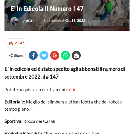
E’ In Edicola Il Numero 147
Last updated
Ott 13, 2022
By
AGD
2.147
Share
E’ in edicola ed è stato spedito agli abbonati il numero di
settembre 2022, il # 147
Potete acquistarlo direttamente
qui
Editoriale
: Meglio dei climbers a etica ridotta che dei robot a
tempo pieno.
Sportiva
: Rocca dei Casali
Exploit e intervista
: “Per aspera ad astra” di Zeni